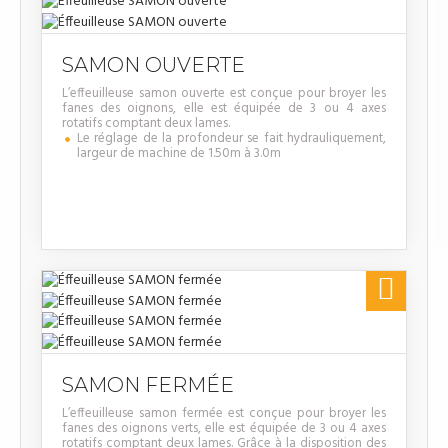
SAMON OUVERTE
L’effeuilleuse samon ouverte est conçue pour broyer les
fanes des oignons, elle est équipée de 3 ou 4 axes
rotatifs comptant deux lames.
Le réglage de la profondeur se fait hydrauliquement,
largeur de machine de 1.50m à 3.0m

SAMON FERMÉE
L’effeuilleuse samon fermée est conçue pour broyer les
fanes des oignons verts, elle est équipée de 3 ou 4 axes
rotatifs comptant deux lames. Grâce à la disposition des