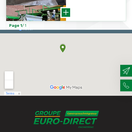
Page
1
/ 1