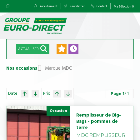
Recrutement
Newsletter
Contact
Ma Sélection
0
ACTUALISER
Nos occasions
Marque MDC
Date
Prix
Page
1
/ 1
Occasion
Remplisseur de Big-
Bags - pommes de
terre
MDC
REMPLISSEUR