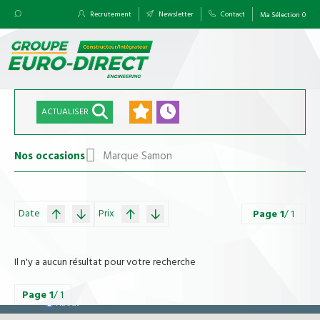
Recrutement
Newsletter
Contact
Ma Sélection
0
ACTUALISER
Nos occasions
Marque Samon
Date
Prix
Page
1
/ 1
Il n'y a aucun résultat pour votre recherche
Page
1
/ 1