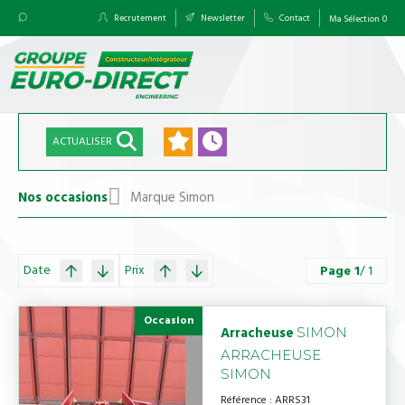
Recrutement
Newsletter
Contact
Ma Sélection
0
ACTUALISER
Nos occasions
Marque Simon
Date
Prix
Page
1
/ 1
Occasion
Arracheuse
SIMON
ARRACHEUSE
SIMON
Référence
ARRS31