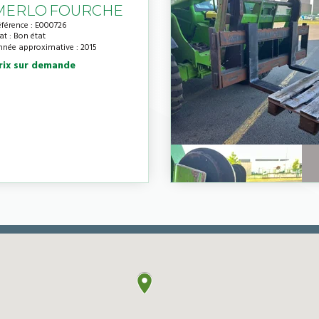
MERLO
FOURCHE
éférence
E000726
tat
Bon état
nnée approximative
2015
rix sur demande