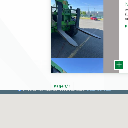
R
É
A
P
Page
1
/ 1