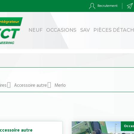
Recrutement
NEUF
OCCASIONS
SAV
PIÈCES DÉTAC
ires
Accessoire autre
Merlo
Occa
ccessoire autre