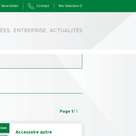
Newsletter
Contact
Ma Sélection
0
HÉES
ENTREPRISE
ACTUALITÉS
Page
1
/ 1
sion
Accessoire autre