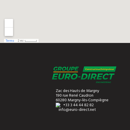
Zac des Hauts de Margny
190 rue René Caudron
60280 Margny-lès-Compiègne
+33 3 44 44 82 82
info@euro-direct.net