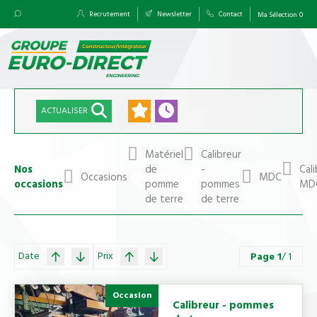
Recrutement
Newsletter
Contact
Ma Sélection
0
ACTUALISER
Matériel
Calibreur
Nos
de
-
Cal
Occasions
MDC
occasions
pomme
pommes
MD
de terre
de terre
Date
Prix
Page
1
/ 1
Occasion
Calibreur - pommes