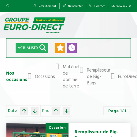
Recrutement
Newsletter
Contact
Ma Sélection
0
ACTUALISER
Matériel
Remplisseur
Nos
de
Occasions
de Big-
EuroDire
occasions
pomme
Bags
de terre
Date
Prix
Page
1
/ 1
Occasion
Remplisseur de Big-