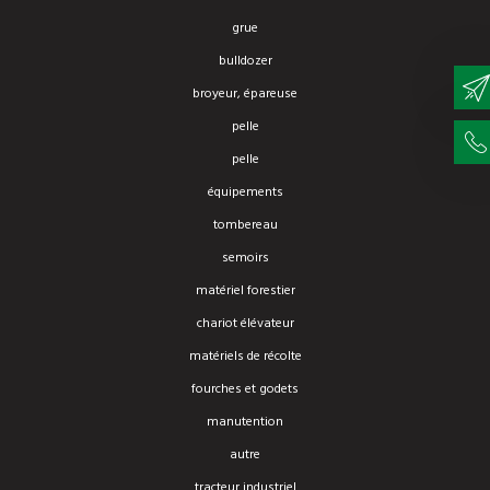
grue
bulldozer
broyeur, épareuse
pelle
pelle
équipements
tombereau
semoirs
matériel forestier
chariot élévateur
matériels de récolte
fourches et godets
manutention
autre
tracteur industriel