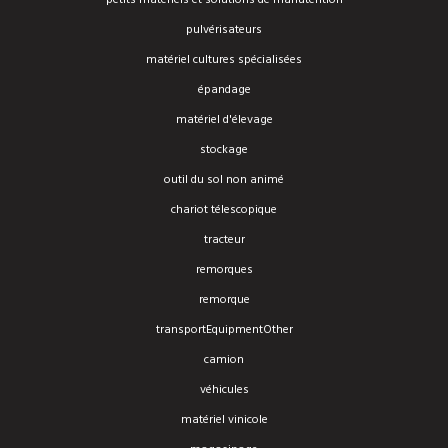
petits matériels et solutions de manutention
pulvérisateurs
matériel cultures spécialisées
épandage
matériel d'élevage
stockage
outil du sol non animé
chariot télescopique
tracteur
remorques
remorque
transportEquipmentOther
camion
véhicules
matériel vinicole