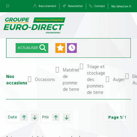
Recrutement
Newsletter
Contact
Ma Sélection
0
ACTUALISER
Triage et
Matériel
stockage
Nos
de
El
Occasions
des
Auger
occasions
pomme
A
pommes
de terre
de terre
Date
Prix
Page
1
/ 1