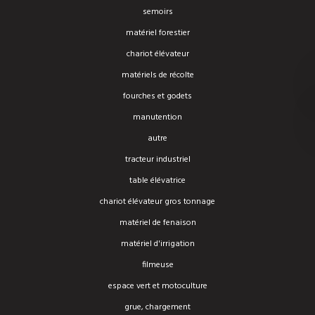
semoirs
matériel forestier
chariot élévateur
matériels de récolte
fourches et godets
manutention
autre
tracteur industriel
table élévatrice
chariot élévateur gros tonnage
matériel de fenaison
matériel d'irrigation
filmeuse
espace vert et motoculture
grue, chargement