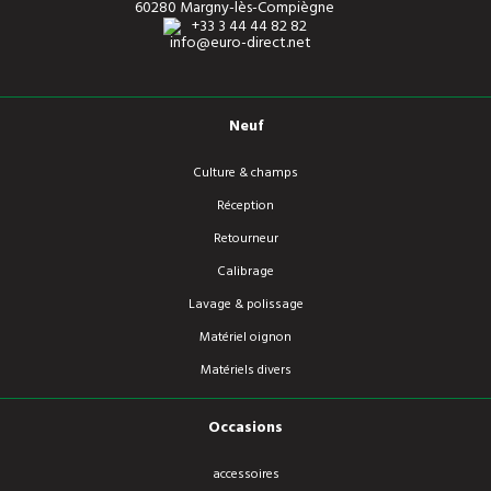
60280 Margny-lès-Compiègne
+33 3 44 44 82 82
info@euro-direct.net
Neuf
Culture & champs
Réception
Retourneur
Calibrage
Lavage & polissage
Matériel oignon
Matériels divers
Occasions
accessoires