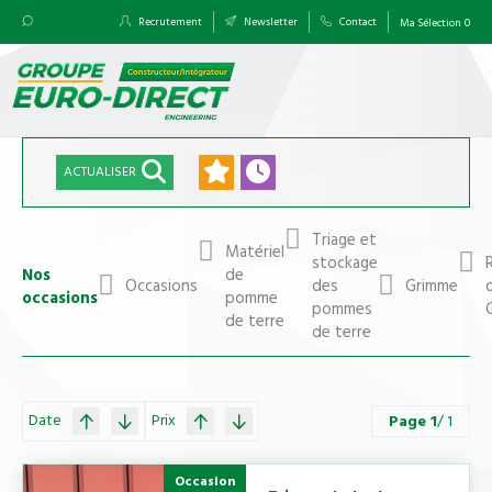
Recrutement
Newsletter
Contact
Ma Sélection
0
ACTUALISER
Triage et
Matériel
stockage
Nos
de
Occasions
des
Grimme
occasions
pomme
pommes
de terre
de terre
Date
Prix
Page
1
/ 1
Occasion