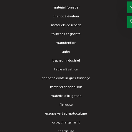
matériel forestier
chariot élévateur
matériels de récolte
fourches et godets
manutention
autre
tracteur industriel
table élévatrice
chariot élévateur gros tonnage
matériel de fenaison
matériel d'irrigation
filmeuse
espace vert et motoculture
grue, chargement
chargeuse