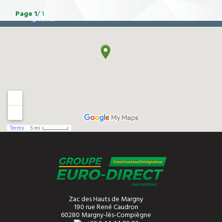
Page
1
/ 1
Zac des Hauts de Margny
190 rue René Caudron
60280 Margny-lès-Compiègne