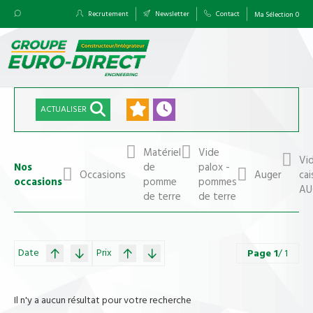
Recrutement
Newsletter
Contact
Ma Sélection
0
ACTUALISER
Matériel
Vide
Vi
Nos
de
palox -
Occasions
Auger
cai
occasions
pomme
pommes
AU
de terre
de terre
Date
Prix
Page
1
/ 1
Il n'y a aucun résultat pour votre recherche