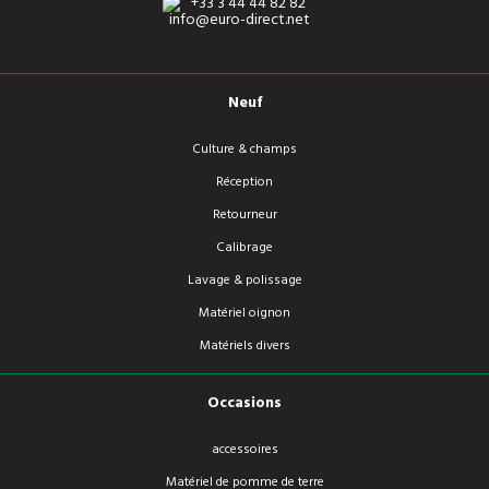
+33 3 44 44 82 82
info@euro-direct.net
Neuf
Culture & champs
Réception
Retourneur
Calibrage
Lavage & polissage
Matériel oignon
Matériels divers
Occasions
accessoires
Matériel de pomme de terre