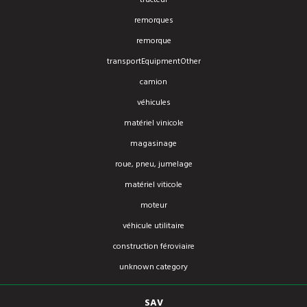
tracteur
remorques
remorque
transportEquipmentOther
camion
véhicules
matériel vinicole
magasinage
roue, pneu, jumelage
matériel viticole
moteur
véhicule utilitaire
construction féroviaire
unknown category
SAV