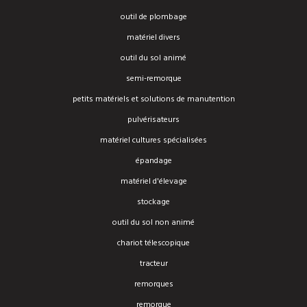
outil de plombage
matériel divers
outil du sol animé
semi-remorque
petits matériels et solutions de manutention
pulvérisateurs
matériel cultures spécialisées
épandage
matériel d'élevage
stockage
outil du sol non animé
chariot télescopique
tracteur
remorques
remorque