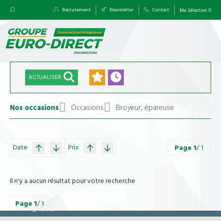
Recrutement
Newsletter
Contact
Ma Sélection
0
ACTUALISER
Nos occasions
Occasions
Broyeur, épareuse
Date
Prix
Page
1
/ 1
Il n'y a aucun résultat pour votre recherche
Page
1
/ 1