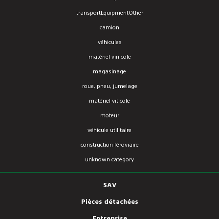
transportEquipmentOther
camion
véhicules
matériel vinicole
magasinage
roue, pneu, jumelage
matériel viticole
moteur
véhicule utilitaire
construction féroviaire
unknown category
SAV
Pièces détachées
Entreprise